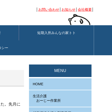
│
お問い合わせ
│
お知らせ
│
会社概要
│
業所
短期入所みんなの家トト
ロシー
MENU
HOME
生活介護
おーじー作業所
した。先月に
。