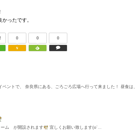
！
良かったです。
!
0
0
0
！
のイベントで、 奈良県にある、ごろごろ広場へ行って来ました！ 昼食は
ノーム が開設されます
宜しくお願い致します(о´...