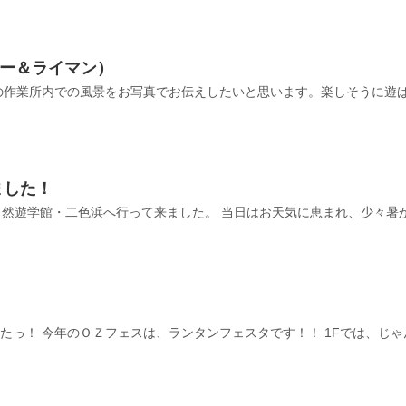
じー＆ライマン）
の作業所内での風景をお写真でお伝えしたいと思います。楽しそうに遊
ました！
で自然遊学館・二色浜へ行って来ました。 当日はお天気に恵まれ、少々暑
したっ！ 今年のＯＺフェスは、ランタンフェスタです！！ 1Fでは、じゃん