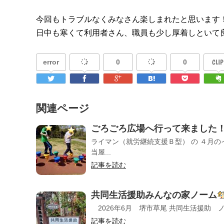
今回もトラブルなくみなさん楽しまれたと思います
日中も寒くて利用者さん、職員も少し厚着しといて
error
0
0
CLIP
関連ページ
ごろごろ広場へ行って来ました
ライマン（就労継続支援Ｂ型） の ４月
当屋...
記事を読む
共同生活援助みんなの家ノーム
2026年6月 堺市草尾 共同生活援助 
記事を読む