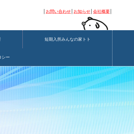
│
お問い合わせ
│
お知らせ
│
会社概要
│
業所
短期入所みんなの家トト
ロシー