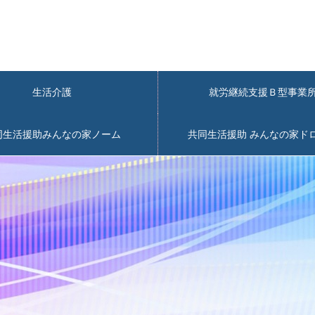
生活介護
就労継続支援Ｂ型事
同生活援助みんなの家ノーム
共同生活援助 みんなの家ド