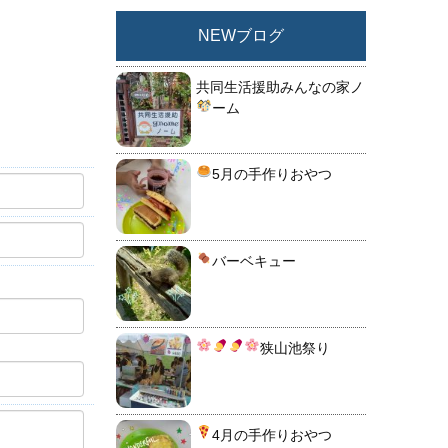
NEWブログ
共同生活援助みんなの家ノ
ーム
5月の手作りおやつ
バーベキュー
狭山池祭り
4月の手作りおやつ