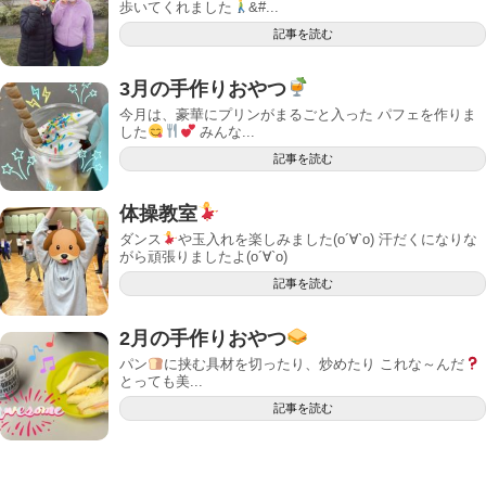
歩いてくれました
‍&#...
記事を読む
3月の手作りおやつ
今月は、豪華にプリンがまるごと入った パフェを作りま
した
みんな...
記事を読む
体操教室
ダンス
や玉入れを楽しみました(о´∀`о) 汗だくになりな
がら頑張りましたよ(о´∀`о)
記事を読む
2月の手作りおやつ
パン
に挟む具材を切ったり、炒めたり これな～んだ
とっても美...
記事を読む