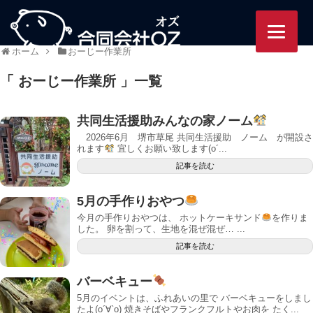
95/ozworlds.jp/wordpress-
ホーム
おーじー作業所
「 おーじー作業所 」一覧
共同生活援助みんなの家ノーム
2026年6月 堺市草尾 共同生活援助 ノーム が開設さ
れます
宜しくお願い致します(о´...
記事を読む
5月の手作りおやつ
今月の手作りおやつは、 ホットケーキサンド
を作りま
した。 卵を割って、生地を混ぜ混ぜ… ...
記事を読む
バーベキュー
5月のイベントは、ふれあいの里で バーベキューをしまし
たよ(о´∀`о) 焼きそばやフランクフルトやお肉を たく...