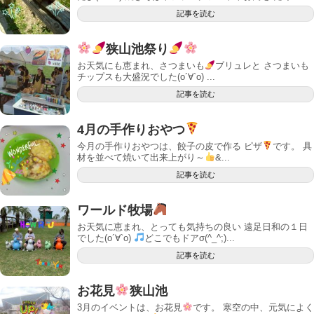
記事を読む
狭山池祭り
お天気にも恵まれ、さつまいも
ブリュレと さつまいも
チップスも大盛況でした(о´∀`о) ...
記事を読む
4月の手作りおやつ
今月の手作りおやつは、餃子の皮で作る ピザ
です。 具
材を並べて焼いて出来上がり～
&...
記事を読む
ワールド牧場
お天気に恵まれ、とっても気持ちの良い 遠足日和の１日
でした(о´∀`о)
どこでもドアσ(^_^;)...
記事を読む
お花見
狭山池
3月のイベントは、お花見
です。 寒空の中、元気によく