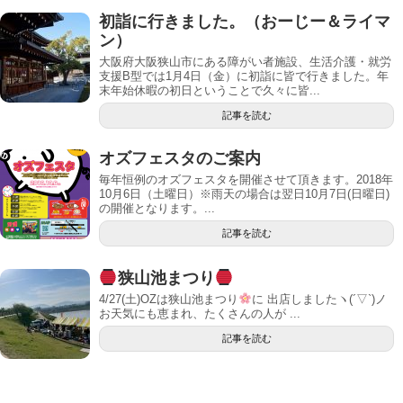
初詣に行きました。（おーじー＆ライマ
ン）
大阪府大阪狭山市にある障がい者施設、生活介護・就労
支援B型では1月4日（金）に初詣に皆で行きました。年
末年始休暇の初日ということで久々に皆...
記事を読む
オズフェスタのご案内
毎年恒例のオズフェスタを開催させて頂きます。2018年
10月6日（土曜日）※雨天の場合は翌日10月7日(日曜日)
の開催となります。...
記事を読む
狭山池まつり
4/27(土)OZは狭山池まつり
に 出店しましたヽ(´▽`)ノ
お天気にも恵まれ、たくさんの人が ...
記事を読む