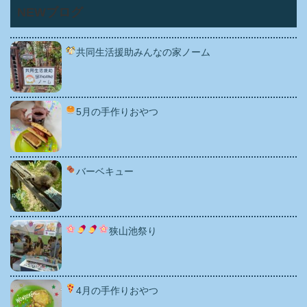
NEWブログ
共同生活援助みんなの家ノーム
5月の手作りおやつ
バーベキュー
狭山池祭り
4月の手作りおやつ