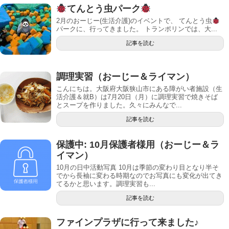
てんとう虫パーク
2月のおーじー(生活介護)のイベントで、 てんとう虫
パークに、行ってきました。 トランポリンでは、大...
記事を読む
調理実習（おーじー＆ライマン）
こんにちは。大阪府大阪狭山市にある障がい者施設（生
活介護＆就B）は7月20日（月）に調理実習で焼きそば
とスープを作りました。久々にみんなで...
記事を読む
保護中: 10月保護者様用（おーじー＆ラ
イマン）
10月の日中活動写真 10月は季節の変わり目となり半そ
でから長袖に変わる時期なのでお写真にも変化が出てき
てるかと思います。調理実習も...
記事を読む
ファインプラザに行って来ました♪