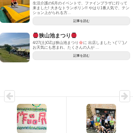
生活介護の6月のイベントで、ファインプラザに行って
来ました! 大きなトランポリン!! やはり1番人気で、テン
ション上がられる方...
記事を読む
狭山池まつり
4/27(土)OZは狭山池まつり
に 出店しましたヽ(´▽`)ノ
お天気にも恵まれ、たくさんの人が ...
記事を読む