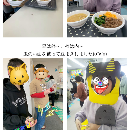
鬼は外～、福は内～
鬼のお面を被って豆まきしました(о´∀`о)