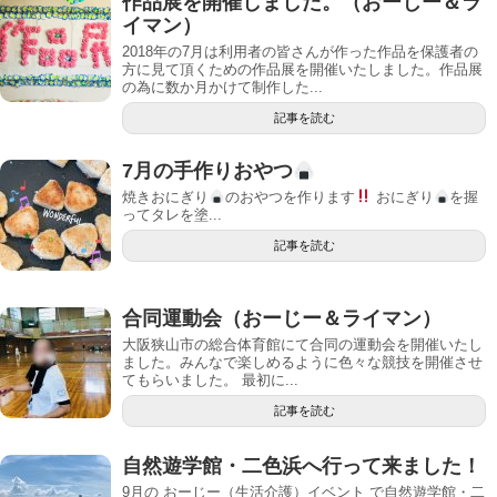
作品展を開催しました。（おーじー＆ラ
イマン）
2018年の7月は利用者の皆さんが作った作品を保護者の
方に見て頂くための作品展を開催いたしました。作品展
の為に数か月かけて制作した...
記事を読む
7月の手作りおやつ
焼きおにぎり
のおやつを作ります
おにぎり
を握
ってタレを塗...
記事を読む
合同運動会（おーじー＆ライマン）
大阪狭山市の総合体育館にて合同の運動会を開催いたし
ました。みんなで楽しめるように色々な競技を開催させ
てもらいました。 最初に...
記事を読む
自然遊学館・二色浜へ行って来ました！
9月の おーじー（生活介護）イベント で自然遊学館・二