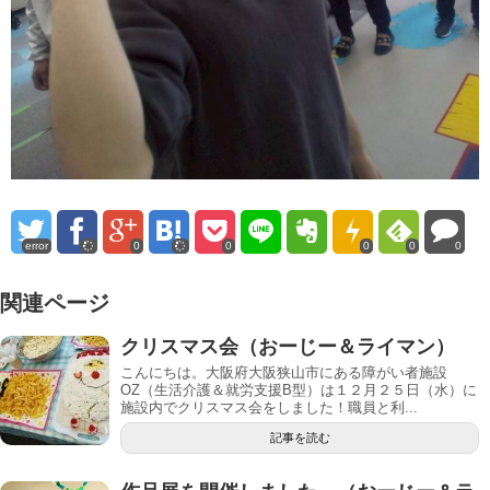
error
0
0
0
0
0
関連ページ
クリスマス会（おーじー＆ライマン）
こんにちは。大阪府大阪狭山市にある障がい者施設
OZ（生活介護＆就労支援B型）は１２月２５日（水）に
施設内でクリスマス会をしました！職員と利...
記事を読む