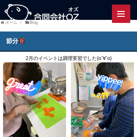
95/ozworlds.jp/wordpress-
ホーム
Blog
節分
2月のイベントは調理実習でした(о´∀`о)