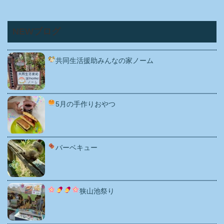
NEWブログ
共同生活援助みんなの家ノーム
5月の手作りおやつ
バーベキュー
狭山池祭り