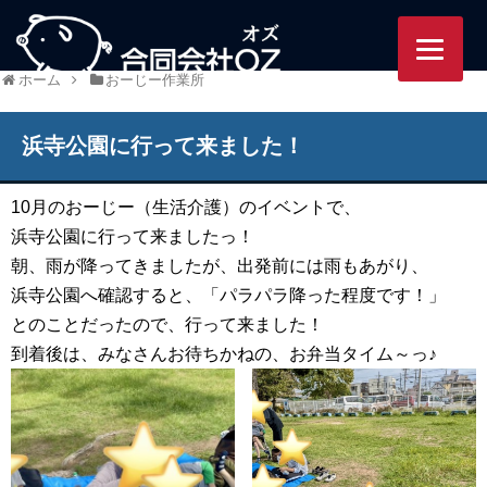
95/ozworlds.jp/wordpress-
ホーム
おーじー作業所
浜寺公園に行って来ました！
10月のおーじー（生活介護）のイベントで、
浜寺公園に行って来ましたっ！
朝、雨が降ってきましたが、出発前には雨もあがり、
浜寺公園へ確認すると、「パラパラ降った程度です！」
とのことだったので、行って来ました！
到着後は、みなさんお待ちかねの、お弁当タイム～っ♪