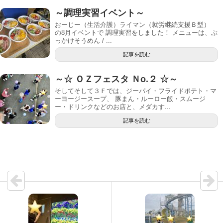
～調理実習イベント～
おーじー（生活介護）ライマン（就労継続支援Ｂ型）
の8月イベントで 調理実習をしました！ メニューは、ぶ
っかけそうめん / ...
記事を読む
～☆ ＯＺフェスタ Ｎo.２ ☆～
そしてそして３Ｆでは、ジーパイ・フライドポテト・マ
ーヨージースープ、 豚まん・ルーロー飯・スムージ
ー・ドリンクなどのお店と、メダカす...
記事を読む