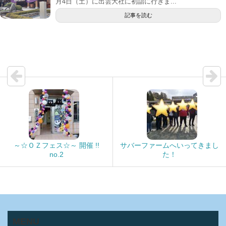
月4日（土）に出雲大社に初詣に行きま...
記事を読む
～☆ＯＺフェス☆～ 開催 !!
サバーファームへいってきまし
no.2
た！
MENU