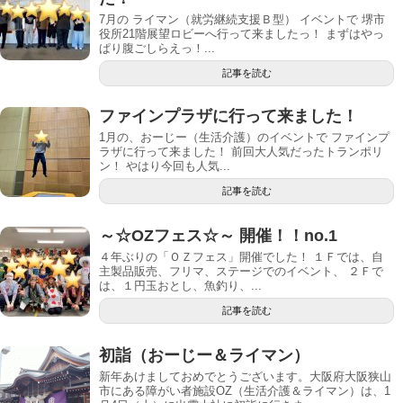
7月の ライマン（就労継続支援Ｂ型） イベントで 堺市
役所21階展望ロビーへ行って来ましたっ！ まずはやっ
ぱり腹ごしらえっ！...
記事を読む
ファインプラザに行って来ました！
1月の、おーじー（生活介護）のイベントで ファインプ
ラザに行って来ました！ 前回大人気だったトランポリ
ン！ やはり今回も人気...
記事を読む
～☆OZフェス☆～ 開催！！no.1
４年ぶりの「ＯＺフェス」開催でした！ １Ｆでは、自
主製品販売、フリマ、ステージでのイベント、 ２Ｆで
は、１円玉おとし、魚釣り、...
記事を読む
初詣（おーじー＆ライマン）
新年あけましておめでとうございます。大阪府大阪狭山
市にある障がい者施設OZ（生活介護＆ライマン）は、1