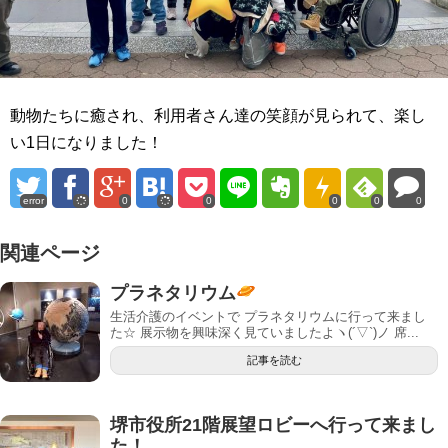
動物たちに癒され、利用者さん達の笑顔が見られて、楽し
い1日になりました！
error
0
0
0
0
0
関連ページ
プラネタリウム
生活介護のイベントで プラネタリウムに行って来まし
た☆ 展示物を興味深く見ていましたよヽ(´▽`)ノ 席...
記事を読む
堺市役所21階展望ロビーへ行って来まし
た！