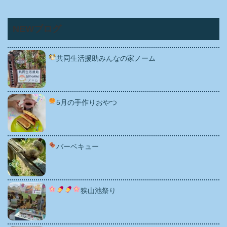
NEWブログ
共同生活援助みんなの家ノーム
5月の手作りおやつ
バーベキュー
狭山池祭り