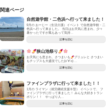
関連ページ
自然遊学館・二色浜へ行って来ました！
9月の おーじー（生活介護）イベント で自然遊学館・二
色浜へ行って来ました。 当日はお天気に恵まれ、少々
暑かったですが風もあって気持...
記事を読む
狭山池祭り
お天気にも恵まれ、さつまいも
ブリュレと さつまい
もチップスも大盛況でした(о´∀`о) ...
記事を読む
ファインプラザに行って来ました！！
1月の ライマン（就労継続支援Ｂ型） イベントで、 フ
ァインプラザに行って来ました！ みんな大好きトラン
ポリン！！ やっぱり人...
記事を読む