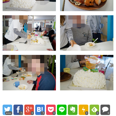
error
0
0
0
0
0