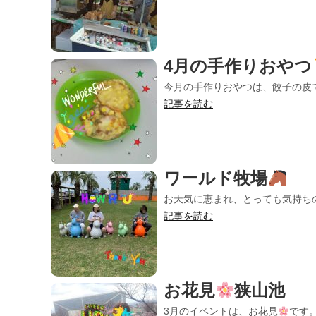
4月の手作りおやつ
今月の手作りおやつは、餃子の皮
記事を読む
ワールド牧場
お天気に恵まれ、とっても気持ちの良
記事を読む
お花見
狭山池
3月のイベントは、お花見
です