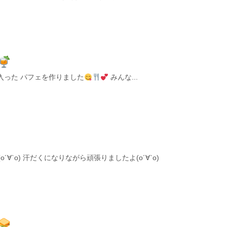
入った パフェを作りました
みんな...
∀`о) 汗だくになりながら頑張りましたよ(о´∀`о)