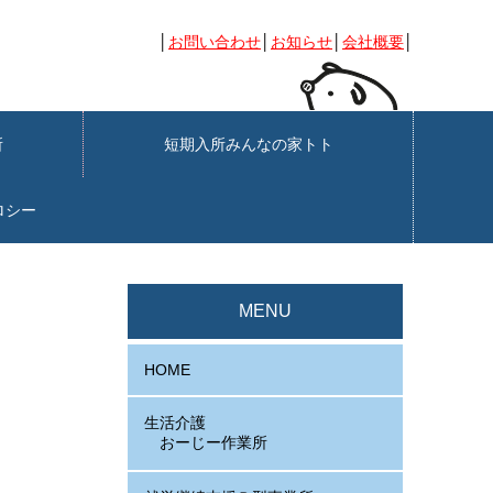
│
お問い合わせ
│
お知らせ
│
会社概要
│
業所
短期入所みんなの家トト
ロシー
MENU
HOME
生活介護
おーじー作業所