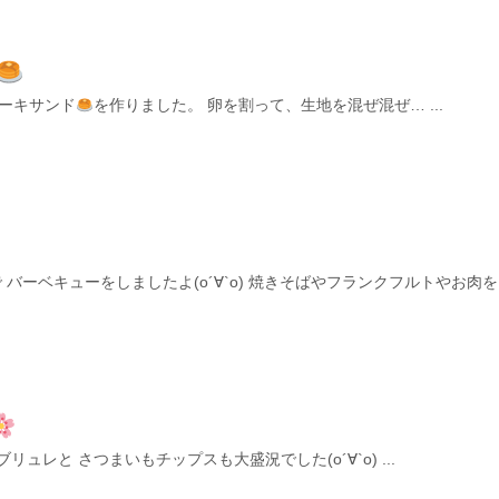
ケーキサンド
を作りました。 卵を割って、生地を混ぜ混ぜ… ...
ーベキューをしましたよ(о´∀`о) 焼きそばやフランクフルトやお肉を た
ブリュレと さつまいもチップスも大盛況でした(о´∀`о) ...