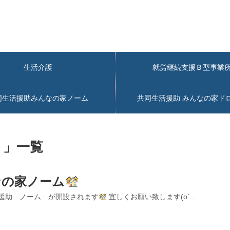
生活介護
就労継続支援Ｂ型事
同生活援助みんなの家ノーム
共同生活援助 みんなの家ド
 」一覧
なの家ノーム
活援助 ノーム が開設されます
宜しくお願い致します(о´...