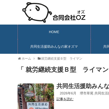
HOME
共同生活援助みんなの家オズマ
共
ホーム
就労継続支援Ｂ型 ライマン
「 就労継続支援Ｂ型 ライマン
共同生活援助みん
2026年6月 堺市草尾 共同生
記事を読む