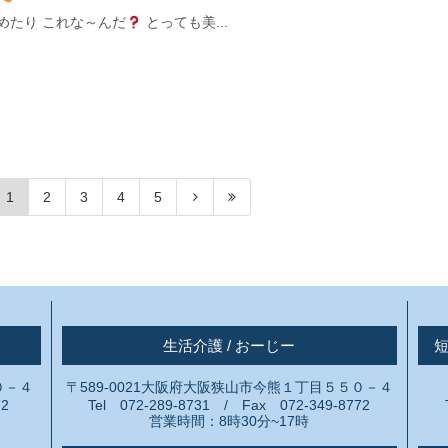
めたり これな～んだ
とっても美...
1
2
3
4
5
生活介護 / おーじー
０－４
〒589-0021大阪府大阪狭山市今熊１丁目５５０－４
72
Tel 072-289-8731 / Fax 072-349-8772
営業時間：8時30分~17時