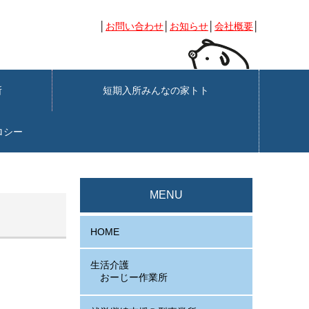
│
お問い合わせ
│
お知らせ
│
会社概要
│
業所
短期入所みんなの家トト
ロシー
MENU
HOME
生活介護
おーじー作業所