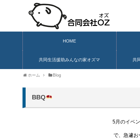
HOME
共同生活援助みんなの家オズマ
共
ホーム
Blog
BBQ
5月のイベ
で、急遽お