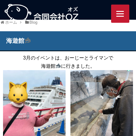
95/ozworlds.jp/wordpress-
ホーム
Blog
海遊館
3月のイベントは、おーじーとライマンで
海遊館
に行きました。