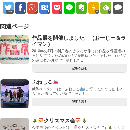
error
0
0
0
0
0
関連ページ
作品展を開催しました。（おーじー＆ラ
イマン）
2018年の7月は利用者の皆さんが作った作品を保護者の
方に見て頂くための作品展を開催いたしました。作品展
の為に数か月かけて制作した...
記事を読む
ふねしる
就Bのイベントは、ふねしる
に 行って来ましたよ(о
´∀`о) お腹も空いた所でしっかり...
記事を読む
クリスマス会
今年最後のイベントは、
クリスマス会です
クリス